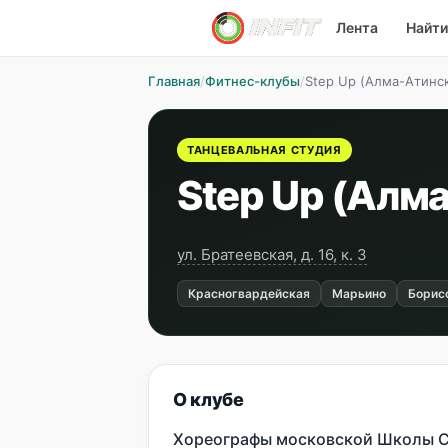
Лента
Найти
Главная
/
Фитнес-клубы
/
Step Up (Алма-Атинс
ТАНЦЕВАЛЬНАЯ СТУДИЯ
Step Up (Алм
ул. Братеевская, д. 16, к. 3
Красногвардейская
Марьино
Борис
О клубе
Хореографы московской Школы Со