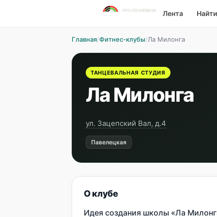
Лента
Найти
Главная
/
Фитнес-клубы
/
Ла Милонга
ТАНЦЕВАЛЬНАЯ СТУДИЯ
Ла Милонга
ул. Зацепский Вал, д.4
Павелецкая
О клубе
Идея создания школы «Ла Милонг