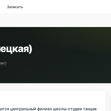
Записать
ецкая)
рег)
ится центральный филиал школы-студии танцев