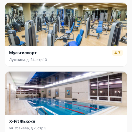
Мультиспорт
4.7
Лужники, д. 24, стр.10
X-Fit Фьюжн
ул. Усачева, д.2, стр.3