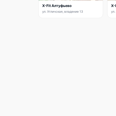
X-Fit Алтуфьево
X-
ул. Угличская, владение 13
ул.
INFIT
Лента