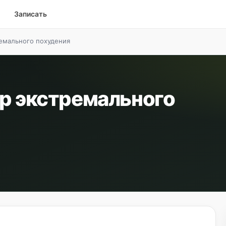
Записать
ремального похудения
тр экстремального