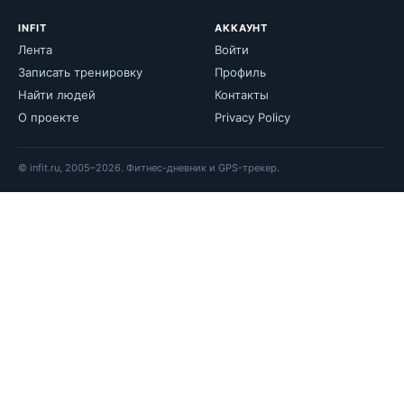
INFIT
АККАУНТ
Лента
Войти
Записать тренировку
Профиль
Найти людей
Контакты
О проекте
Privacy Policy
© infit.ru, 2005–2026. Фитнес-дневник и GPS-трекер.