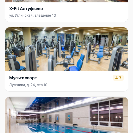
X-Fit Алтуфьево
ул. Угличская, владение 13
Мультиспорт
4.7
Лужники, д. 24, стр.10