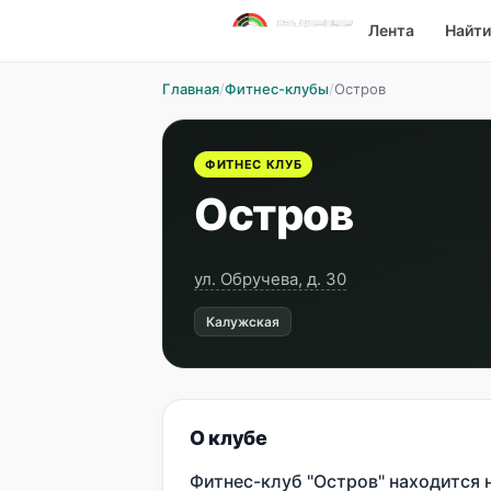
Лента
Найти
Главная
/
Фитнес-клубы
/
Остров
ФИТНЕС КЛУБ
Остров
ул. Обручева, д. 30
Калужская
О клубе
Фитнес-клуб "Остров" находится 