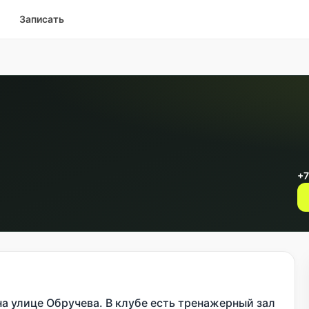
Записать
+7
на улице Обручева. В клубе есть тренажерный зал